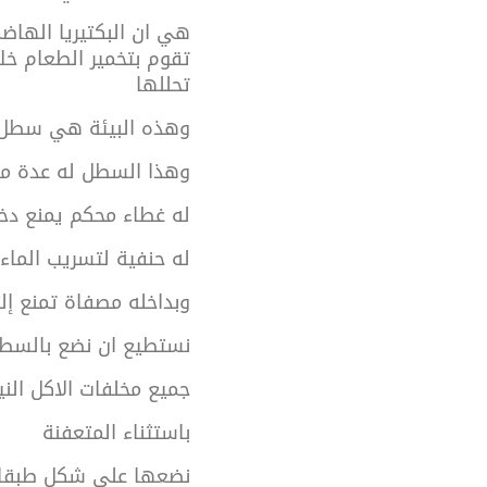
هي ان البكتيريا الهاضم
تقوم بتخمير الطعام خ
تحللها
وهذه البيئة هي سطل
وهذا السطل له عدة م
له غطاء محكم يمنع دخ
له حنفية لتسريب الماء 
وبداخله مصفاة تمنع إل
نستطيع ان نضع بالس
جميع مخلفات الاكل الن
باستثناء المتعفنة
نضعها على شكل طبق