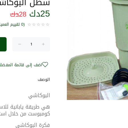
سطل البوكاش
25
دك
28
دك
(0 تقييم العميل)
اضف إلى قائمة المفضلة
الوصف
البوكاشي
هي طريقة يابانية للاس
كومبوست من خلال استعم
فكرة البوكاشي