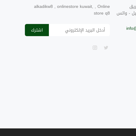
ريق
alkadikw8 , onlinestore kuwait, , Online
يل - واتس
store q8
info
اشترك