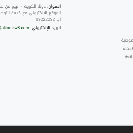
العنوان:
دولة الكويت - البيع عن ط
الموقع الالكتروني مع خدمة التوص
اب 99222292
البريد الإلكتروني:
@alkadikw8.com
صوصية
أحكام
ائعة